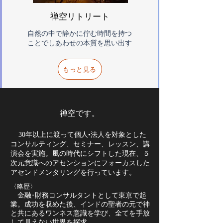
​禅空リトリート
自然の中で静かに佇む時間を持つ
ことでしあわせの本質を思い出す
もっと見る
禅空です。
30年以上に
渡って
個人•法人を対象とした
コンサルティング、セミナー、レッスン、講
演会を実施。風の時代にシフトした現在、
５
次元意識へのアセンションにフォーカスした
アセンドメンタリング
を行っています。
〈略歴
〉
金融･財務コンサルタントと
して東京で起
業。成功を収めた後、インドの聖者の元で神
と共にあるワンネス意識を学び、全てを手放
し
​て見えない世界
を探求
。