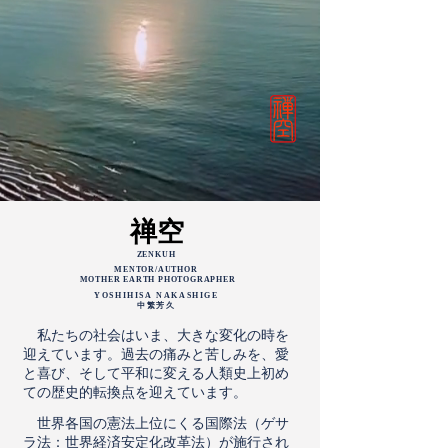
禅空
ZENKUH
MENTOR/
AUTHOR
MOTHER EARTH PHOTOGRAPHER
YOSHIHISA NAKASHIGE
中繁芳久
私たちの社会はいま、大きな変化の時を
迎
えています。過去の痛みと苦しみを、愛
と喜び、そして平和に変える人類史上初め
ての歴史的転換点を迎えています。
世界各国の憲法上位にくる国際法（ゲサ
ラ法：世界経済安定化改革法）が施行され