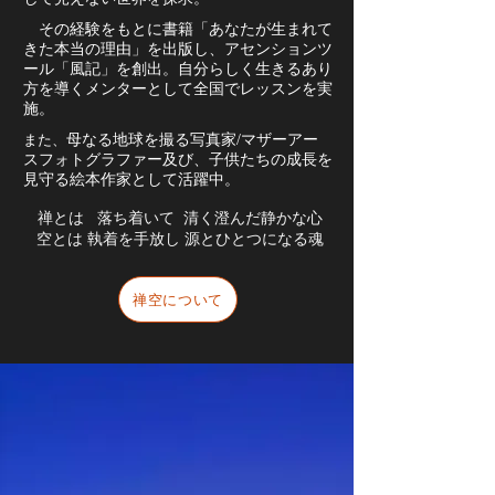
その経験をもとに
書籍「あなたが生まれて
きた本当の理由」を出版し、アセンションツ
ール「風記」を創出。自分らしく生きるあり
方を導くメンターとして全国でレッスンを実
施。
また、
母なる地球を撮る写真家/マザーアー
スフォトグラファー及び、子供た
ち
の成長を
見守る絵本作家として活躍中。
禅とは 落ち着いて 清く澄んだ静かな心
空とは 執着を手放し 源とひとつになる魂
禅空について