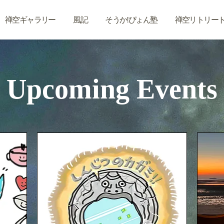
禅空ギャラリー
風記
そうか!ぴょん塾
禅空リトリー
Upcoming Events