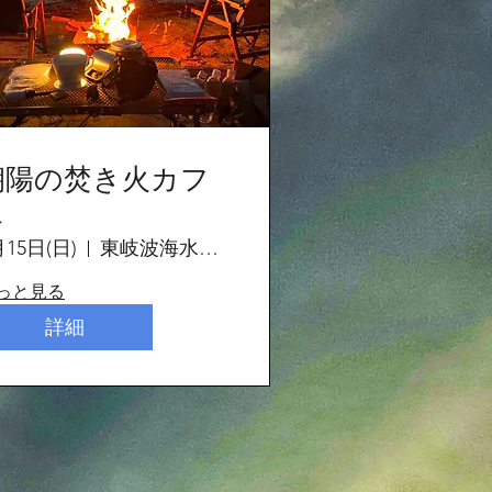
朝陽の焚き火カフ
ェ
月15日(日)
東岐波海水浴場
っと見る
詳細