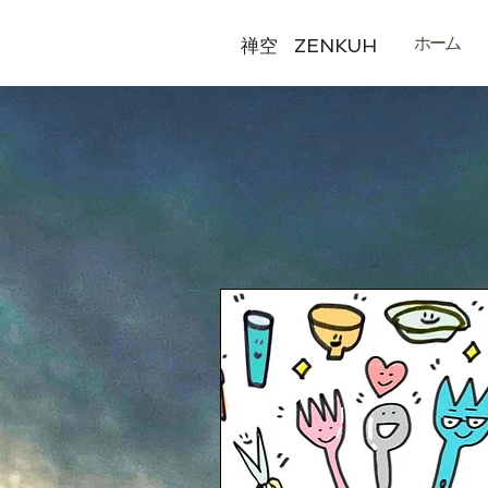
ホーム
ZENKUH
禅空