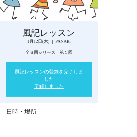
風記レッスン
1月12日(木)
  |  
PANARI
全６回シリーズ 第１回
風記レッスンの登録を完了しま
した
了解しました
日時・場所
2023年1月12日 10:00 – 15:00
PANARI, 日本、山口県宇部市東岐波２２６
−３８